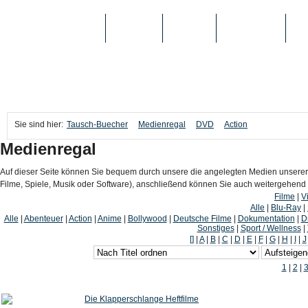
TAUSCH-BUECHER
BÜCHER
MEDIEN
TOP-LISTEN
SC
Sie sind hier:
Tausch-Buecher
Medienregal
DVD
Action
Medienregal
Auf dieser Seite können Sie bequem durch unsere die angelegten Medien unserer
Filme, Spiele, Musik oder Software), anschließend können Sie auch weitergehen
Filme
|
V
Alle
|
Blu-Ray
|
Alle
|
Abenteuer
|
Action
|
Anime
|
Bollywood
|
Deutsche Filme
|
Dokumentation
|
D
Sonstiges
|
Sport / Wellness
|
[]
|
A
|
B
|
C
|
D
|
E
|
F
|
G
|
H
|
I
|
J
1
|
2
|
Die Klapperschlange Heftfilme