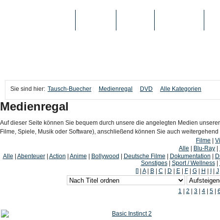
TAUSCH-BUECHER
BÜCHER
MEDIEN
TOP-LISTEN
SC
Sie sind hier:
Tausch-Buecher
Medienregal
DVD
Alle Kategorien
Medienregal
Auf dieser Seite können Sie bequem durch unsere die angelegten Medien unserer
Filme, Spiele, Musik oder Software), anschließend können Sie auch weitergehen
Filme
|
V
Alle
|
Blu-Ray
|
Alle
|
Abenteuer
|
Action
|
Anime
|
Bollywood
|
Deutsche Filme
|
Dokumentation
|
D
Sonstiges
|
Sport / Wellness
|
[]
|
A
|
B
|
C
|
D
|
E
|
F
|
G
|
H
|
I
|
J
1
|
2
|
3
|
4
|
5
|
Basic Instinct 2