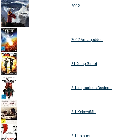
2012
2012 Armageddon
21 Jump Street
2:1 Inglourious Basterds
2:1 Kokowääh
2:1 Lola rennt