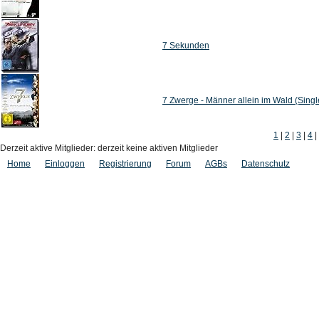
7 Sekunden
7 Zwerge - Männer allein im Wald (Singl
1
|
2
|
3
|
4
|
Derzeit aktive Mitglieder: derzeit keine aktiven Mitglieder
Home
Einloggen
Registrierung
Forum
AGBs
Datenschutz