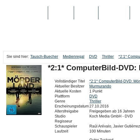
TAUSCH-BUECHER
BÜCHER
MEDIEN
TOP-LISTEN
SC
Sie sind hier:
Tausch-Buecher
Medienregal
DVD
Thriller
*2:1* Compu
*2:1* ComputerBild-DVD:
Vollständiger Titel
*2:1* ComputerBild-DVD: Mör
Aktueller Besitzer
Murmurando
Aktuelle Kosten
1 Punkt
Plattform
DVD
Genre
Thriller
Erscheinungsdatum
27.10.2016
Altersfreigabe
Freigegeben ab 16 Jahren
Studio
Koch Media GmbH - DVD
Regisseur
Schauspieler
Raúl Arévalo, Javier Gutiérrez
Laufzeit
100 Minuten