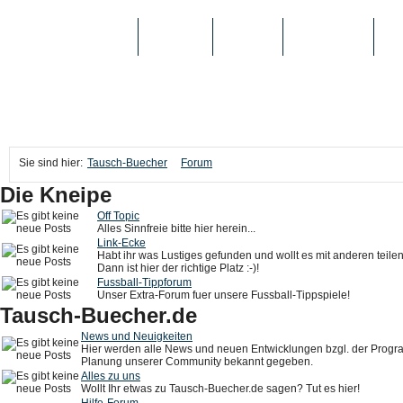
TAUSCH-BUECHER
BÜCHER
MEDIEN
TOP-LISTEN
SC
Sie sind hier:
Tausch-Buecher
Forum
Die Kneipe
Off Topic
Alles Sinnfreie bitte hier herein...
Link-Ecke
Habt ihr was Lustiges gefunden und wollt es mit anderen teile
Dann ist hier der richtige Platz :-)!
Fussball-Tippforum
Unser Extra-Forum fuer unsere Fussball-Tippspiele!
Tausch-Buecher.de
News und Neuigkeiten
Hier werden alle News und neuen Entwicklungen bzgl. der Prog
Planung unserer Community bekannt gegeben.
Alles zu uns
Wollt Ihr etwas zu Tausch-Buecher.de sagen? Tut es hier!