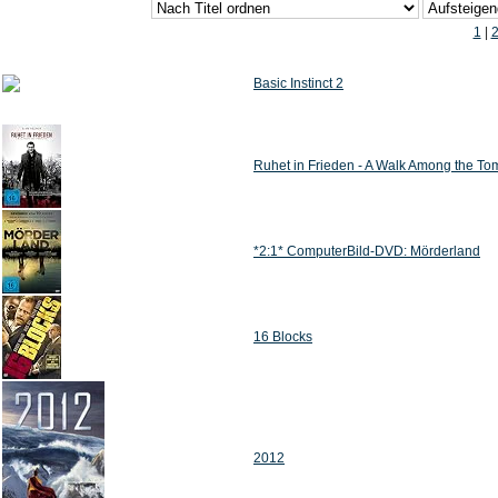
1
|
Basic Instinct 2
Ruhet in Frieden - A Walk Among the T
*2:1* ComputerBild-DVD: Mörderland
16 Blocks
2012