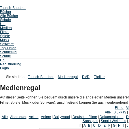
Tausch-Buecher
Bücher
Alle Bücher
Schule
Uni
Medien
Filme
Spiele
Musik
Software
Top-Listen
Schule/Uni
Schule
Uni
Registrierung
Login
Sie sind hier:
Tausch-Buecher
Medienregal
DVD
Thriller
Medienregal
Auf dieser Seite können Sie bequem durch unsere die angelegten Medien unserer
Filme, Spiele, Musik oder Software), anschließend können Sie auch weitergehen
Filme
|
V
Alle
|
Blu-Ray
|
Alle
|
Abenteuer
|
Action
|
Anime
|
Bollywood
|
Deutsche Filme
|
Dokumentation
|
D
Sonstiges
|
Sport / Wellness
|
[]
|
A
|
B
|
C
|
D
|
E
|
F
|
G
|
H
|
I
|
J