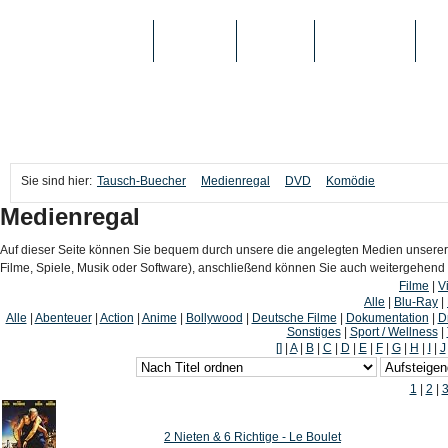
TAUSCH-BUECHER
BÜCHER
MEDIEN
TOP-LISTEN
SC
Sie sind hier:
Tausch-Buecher
Medienregal
DVD
Komödie
Medienregal
Auf dieser Seite können Sie bequem durch unsere die angelegten Medien unserer
Filme, Spiele, Musik oder Software), anschließend können Sie auch weitergehen
Filme
|
V
Alle
|
Blu-Ray
|
Alle
|
Abenteuer
|
Action
|
Anime
|
Bollywood
|
Deutsche Filme
|
Dokumentation
|
D
Sonstiges
|
Sport / Wellness
|
[]
|
A
|
B
|
C
|
D
|
E
|
F
|
G
|
H
|
I
|
J
1
|
2
|
2 Nieten & 6 Richtige - Le Boulet