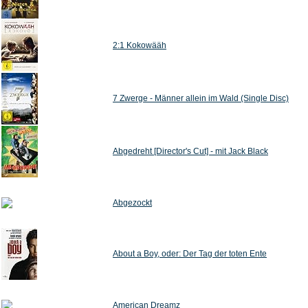
2:1 Kokowääh
7 Zwerge - Männer allein im Wald (Single Disc)
Abgedreht [Director's Cut] - mit Jack Black
Abgezockt
About a Boy, oder: Der Tag der toten Ente
American Dreamz