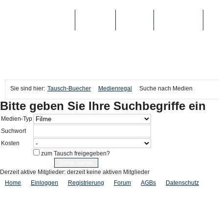
TAUSCH-BUECHER
BÜCHER
MEDIEN
TOP-LISTEN
SC
Sie sind hier:
Tausch-Buecher
Medienregal
Suche nach Medien
Bitte geben Sie Ihre Suchbegriffe ein
Medien-Typ
Suchwort
Kosten
zum Tausch freigegeben?
Derzeit aktive Mitglieder: derzeit keine aktiven Mitglieder
Home
Einloggen
Registrierung
Forum
AGBs
Datenschutz