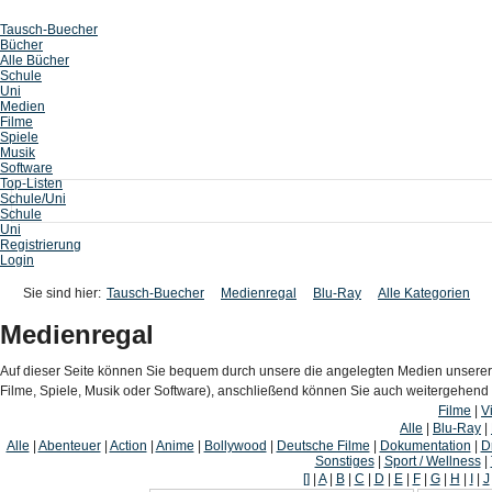
Tausch-Buecher
Bücher
Alle Bücher
Schule
Uni
Medien
Filme
Spiele
Musik
Software
Top-Listen
Schule/Uni
Schule
Uni
Registrierung
Login
Sie sind hier:
Tausch-Buecher
Medienregal
Blu-Ray
Alle Kategorien
Medienregal
Auf dieser Seite können Sie bequem durch unsere die angelegten Medien unserer
Filme, Spiele, Musik oder Software), anschließend können Sie auch weitergehen
Filme
|
V
Alle
|
Blu-Ray
|
Alle
|
Abenteuer
|
Action
|
Anime
|
Bollywood
|
Deutsche Filme
|
Dokumentation
|
D
Sonstiges
|
Sport / Wellness
|
[]
|
A
|
B
|
C
|
D
|
E
|
F
|
G
|
H
|
I
|
J