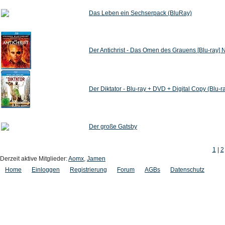
Das Leben ein Sechserpack (BluRay)
Der Antichrist - Das Omen des Grauens [Blu-ray] 
Der Diktator - Blu-ray + DVD + Digital Copy (Blu-ra
Der große Gatsby
1
|
2
Derzeit aktive Mitglieder:
Aomx
,
Jamen
Home
Einloggen
Registrierung
Forum
AGBs
Datenschutz