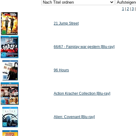
1
|
2
|
3
21 Jump Street
66/67 - Fairplay war gestern [Blu-ray]
96 Hours
Action Kracher Collection [Blu-ray]
Alien: Covenant [Blu-ray]