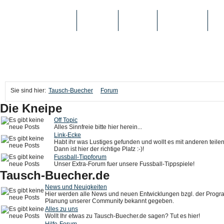
TAUSCH-BUECHER
BÜCHER
MEDIEN
TOP-LISTEN
SC
Sie sind hier:
Tausch-Buecher
Forum
Die Kneipe
Off Topic
Alles Sinnfreie bitte hier herein...
Link-Ecke
Habt ihr was Lustiges gefunden und wollt es mit anderen teile
Dann ist hier der richtige Platz :-)!
Fussball-Tippforum
Unser Extra-Forum fuer unsere Fussball-Tippspiele!
Tausch-Buecher.de
News und Neuigkeiten
Hier werden alle News und neuen Entwicklungen bzgl. der Prog
Planung unserer Community bekannt gegeben.
Alles zu uns
Wollt Ihr etwas zu Tausch-Buecher.de sagen? Tut es hier!