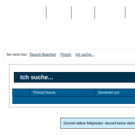
TAUSCH-BUECHER
BÜCHER
MEDIEN
TOP-LISTEN
SC
Sie sind hier:
Tausch-Buecher
Forum
Ich suche...
Ich suche...
Thread-Name
Gestartet von
Derzeit aktive Mitglieder: derzeit keine akti