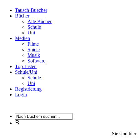
Tausch-Buecher
Bücher
Alle Bücher
Schule
Uni
Medien
Filme
Spiele
Musik
Software
Top-Listen
Schule/Uni
Schule
Uni
Registrierung
Login
Sie sind hier: