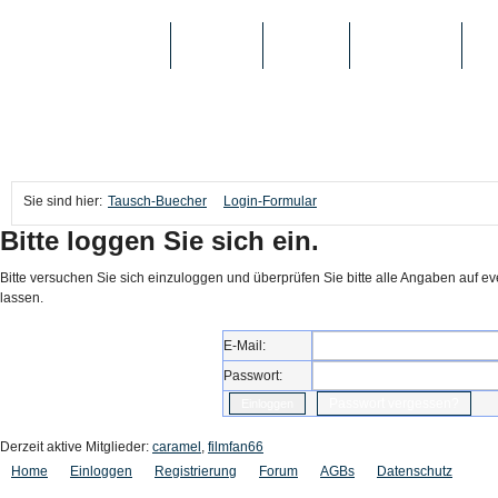
TAUSCH-BUECHER
BÜCHER
MEDIEN
TOP-LISTEN
SC
Sie sind hier:
Tausch-Buecher
Login-Formular
Bitte loggen Sie sich ein.
Bitte versuchen Sie sich einzuloggen und überprüfen Sie bitte alle Angaben auf e
lassen.
E-Mail:
Passwort:
Passwort vergessen?
Derzeit aktive Mitglieder:
caramel
,
filmfan66
Home
Einloggen
Registrierung
Forum
AGBs
Datenschutz