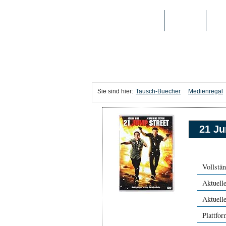
TAUSCH-BUECHER
BÜCHER
MED
Sie sind hier:
Tausch-Buecher
Medienregal
21 Ju
Vollstän
Aktuelle
Aktuell
Plattfo