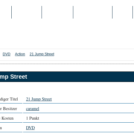
IEN
TOP-LISTEN
SCHULE/UNI
REGISTRIERUNG
LOGIN
DVD
Action
21 Jump Street
mp Street
diger Titel
21 Jump Street
r Besitzer
caramel
e Kosten
1 Punkt
rm
DVD