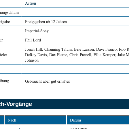
Action
nungsdatum
eigabe
Freigegeben ab 12 Jahren
Imperial-Sony
ur
Phil Lord
Jonah Hill, Channing Tatum, Brie Larson, Dave Franco, Rob R
ieler
DeRay Davis, Dax Flame, Chris Parnell, Ellie Kemper, Jake M
Johnson
ibung
Gebraucht aber gut erhalten
sch-Vorgänge
Nach
Datum