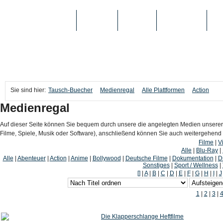
TAUSCH-BUECHER
BÜCHER
MEDIEN
TOP-LISTEN
SC
Sie sind hier:
Tausch-Buecher
Medienregal
Alle Plattformen
Action
Medienregal
Auf dieser Seite können Sie bequem durch unsere die angelegten Medien unserer
Filme, Spiele, Musik oder Software), anschließend können Sie auch weitergehen
Filme
|
V
Alle
|
Blu-Ray
|
Alle
|
Abenteuer
|
Action
|
Anime
|
Bollywood
|
Deutsche Filme
|
Dokumentation
|
D
Sonstiges
|
Sport / Wellness
|
[]
|
A
|
B
|
C
|
D
|
E
|
F
|
G
|
H
|
I
|
J
1
|
2
|
3
|
Die Klapperschlange Heftfilme