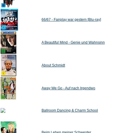
66/67 - Fairplay war gestern [Blu-ray]
A Beautiful Mind - Genie und Wahnsinn
About Schmidt
Away We Go - Auf nach Irgendwo
Ballroom Dancing & Charm School
Beim Leben meiner Schwester