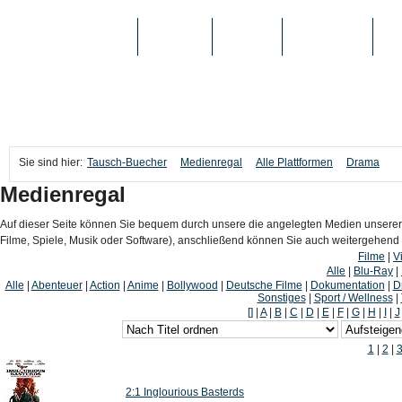
TAUSCH-BUECHER
BÜCHER
MEDIEN
TOP-LISTEN
SC
Sie sind hier:
Tausch-Buecher
Medienregal
Alle Plattformen
Drama
Medienregal
Auf dieser Seite können Sie bequem durch unsere die angelegten Medien unserer
Filme, Spiele, Musik oder Software), anschließend können Sie auch weitergehen
Filme
|
V
Alle
|
Blu-Ray
|
Alle
|
Abenteuer
|
Action
|
Anime
|
Bollywood
|
Deutsche Filme
|
Dokumentation
|
D
Sonstiges
|
Sport / Wellness
|
[]
|
A
|
B
|
C
|
D
|
E
|
F
|
G
|
H
|
I
|
J
1
|
2
|
2:1 Inglourious Basterds