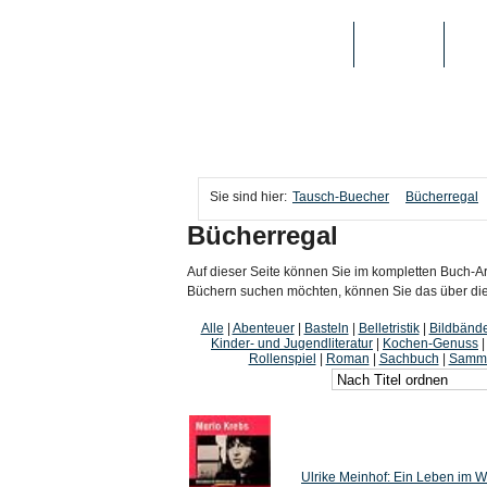
TAUSCH-BUECHER
BÜCHER
MED
Sie sind hier:
Tausch-Buecher
Bücherregal
Bücherregal
Auf dieser Seite können Sie im kompletten Buch-Ar
Büchern suchen möchten, können Sie das über die i
Alle
|
Abenteuer
|
Basteln
|
Belletristik
|
Bildbänd
Kinder- und Jugendliteratur
|
Kochen-Genuss
Rollenspiel
|
Roman
|
Sachbuch
|
Samme
Ulrike Meinhof: Ein Leben im W