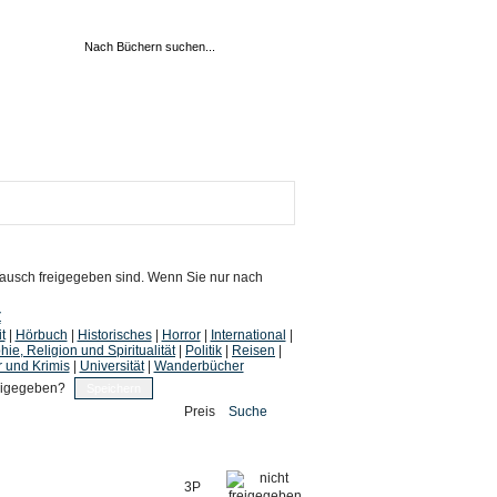
 Tausch freigegeben sind. Wenn Sie nur nach
Z
t
|
Hörbuch
|
Historisches
|
Horror
|
International
|
hie, Religion und Spiritualität
|
Politik
|
Reisen
|
r und Krimis
|
Universität
|
Wanderbücher
eigegeben?
Preis
Suche
3P