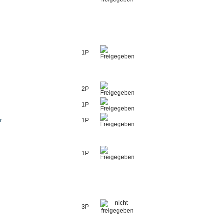
1P
2P
1P
r
1P
1P
3P