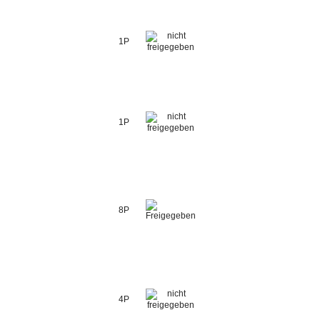
1P
1P
8P
4P