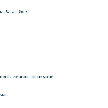
en. Roman. - Simmel
helm Tell - Schauspiel - Friedrich Schiller
telyn