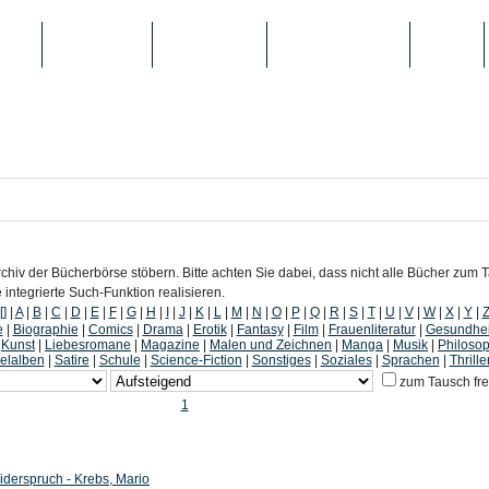
IEN
TOP-LISTEN
SCHULE/UNI
REGISTRIERUNG
LOGIN
chiv der Bücherbörse stöbern. Bitte achten Sie dabei, dass nicht alle Bücher zum
ntegrierte Such-Funktion realisieren.
[]
|
A
|
B
|
C
|
D
|
E
|
F
|
G
|
H
|
I
|
J
|
K
|
L
|
M
|
N
|
O
|
P
|
Q
|
R
|
S
|
T
|
U
|
V
|
W
|
X
|
Y
|
e
|
Biographie
|
Comics
|
Drama
|
Erotik
|
Fantasy
|
Film
|
Frauenliteratur
|
Gesundhei
|
Kunst
|
Liebesromane
|
Magazine
|
Malen und Zeichnen
|
Manga
|
Musik
|
Philosop
lalben
|
Satire
|
Schule
|
Science-Fiction
|
Sonstiges
|
Soziales
|
Sprachen
|
Thrille
zum Tausch fr
1
iderspruch - Krebs, Mario