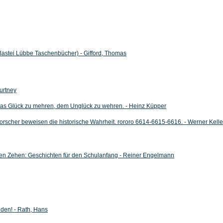
Bastei Lübbe Taschenbücher) - Gifford, Thomas
urtney
ln das Glück zu mehren, dem Unglück zu wehren. - Heinz Küpper
Forscher beweisen die historische Wahrheit. rororo 6614-6615-6616. - Werner Kelle
en Zehen: Geschichten für den Schulanfang - Reiner Engelmann
den! - Rath, Hans