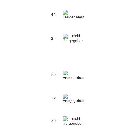
4P
2P
2P
1P
3P