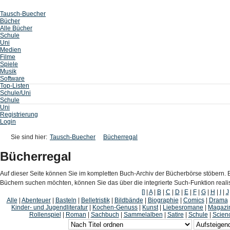
Tausch-Buecher
Bücher
Alle Bücher
Schule
Uni
Medien
Filme
Spiele
Musik
Software
Top-Listen
Schule/Uni
Schule
Uni
Registrierung
Login
Sie sind hier:
Tausch-Buecher
Bücherregal
Bücherregal
Auf dieser Seite können Sie im kompletten Buch-Archiv der Bücherbörse stöbern. B
Büchern suchen möchten, können Sie das über die integrierte Such-Funktion reali
[]
|
A
|
B
|
C
|
D
|
E
|
F
|
G
|
H
|
I
|
J
Alle
|
Abenteuer
|
Basteln
|
Belletristik
|
Bildbände
|
Biographie
|
Comics
|
Drama
Kinder- und Jugendliteratur
|
Kochen-Genuss
|
Kunst
|
Liebesromane
|
Magazi
Rollenspiel
|
Roman
|
Sachbuch
|
Sammelalben
|
Satire
|
Schule
|
Scienc