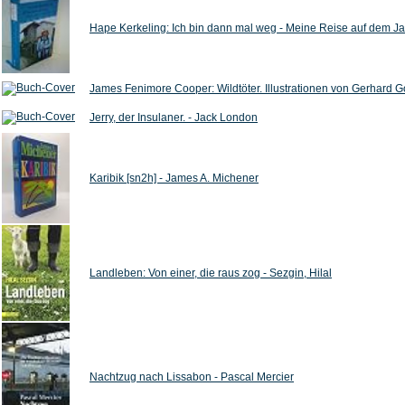
Hape Kerkeling: Ich bin dann mal weg - Meine Reise auf dem J
James Fenimore Cooper: Wildtöter. Illustrationen von Gerhard
Jerry, der Insulaner. - Jack London
Karibik [sn2h] - James A. Michener
Landleben: Von einer, die raus zog - Sezgin, Hilal
Nachtzug nach Lissabon - Pascal Mercier