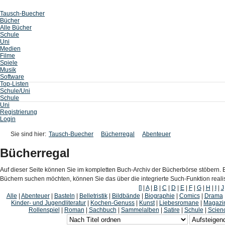
Tausch-Buecher
Bücher
Alle Bücher
Schule
Uni
Medien
Filme
Spiele
Musik
Software
Top-Listen
Schule/Uni
Schule
Uni
Registrierung
Login
Sie sind hier:
Tausch-Buecher
Bücherregal
Abenteuer
Bücherregal
Auf dieser Seite können Sie im kompletten Buch-Archiv der Bücherbörse stöbern. B
Büchern suchen möchten, können Sie das über die integrierte Such-Funktion reali
[]
|
A
|
B
|
C
|
D
|
E
|
F
|
G
|
H
|
I
|
J
Alle
|
Abenteuer
|
Basteln
|
Belletristik
|
Bildbände
|
Biographie
|
Comics
|
Drama
Kinder- und Jugendliteratur
|
Kochen-Genuss
|
Kunst
|
Liebesromane
|
Magazi
Rollenspiel
|
Roman
|
Sachbuch
|
Sammelalben
|
Satire
|
Schule
|
Scienc