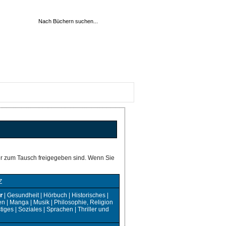
her zum Tausch freigegeben sind. Wenn Sie
Z
r
|
Gesundheit
|
Hörbuch
|
Historisches
|
en
|
Manga
|
Musik
|
Philosophie, Religion
tiges
|
Soziales
|
Sprachen
|
Thriller und