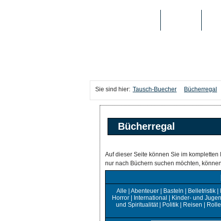
TAUSCH-BUECHER
BÜCHER
MED
Sie sind hier:
Tausch-Buecher
Bücherregal
Bücherregal
Auf dieser Seite können Sie im kompletten 
nur nach Büchern suchen möchten, können S
Alle
|
Abenteuer
|
Basteln
|
Belletristik
|
Horror
|
International
|
Kinder- und Jugend
und Spiritualität
|
Politik
|
Reisen
|
Rolle