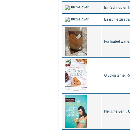
Ein Schnupfen h
Es ist nie zu sp
Für Isabel war e
Glückssterne: R
Heiß, heißer ... 