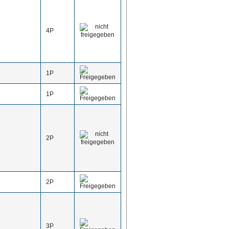
4P
1P
1P
2P
2P
3P