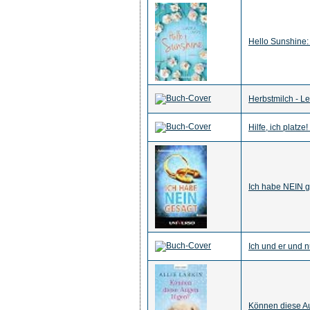
Hello Sunshine:
Herbstmilch - L
Hilfe, ich platze
Ich habe NEIN g
Ich und er und n
Können diese Au