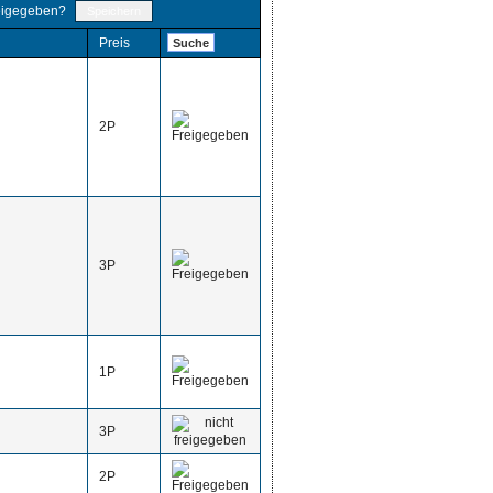
eigegeben?
Preis
Suche
2P
3P
1P
3P
2P