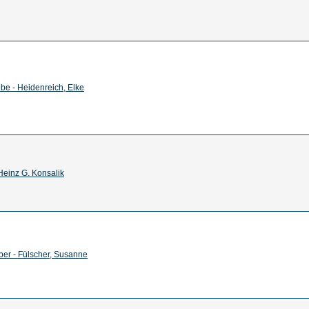
be - Heidenreich, Elke
Heinz G. Konsalik
er - Fülscher, Susanne