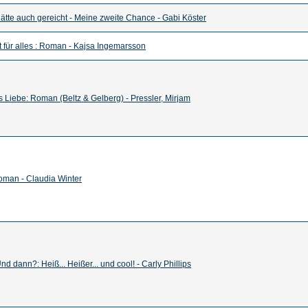
ätte auch gereicht - Meine zweite Chance - Gabi Köster
ät für alles : Roman - Kajsa Ingemarsson
s Liebe: Roman (Beltz & Gelberg) - Pressler, Mirjam
oman - Claudia Winter
Und dann?: Heiß... Heißer... und cool! - Carly Phillips