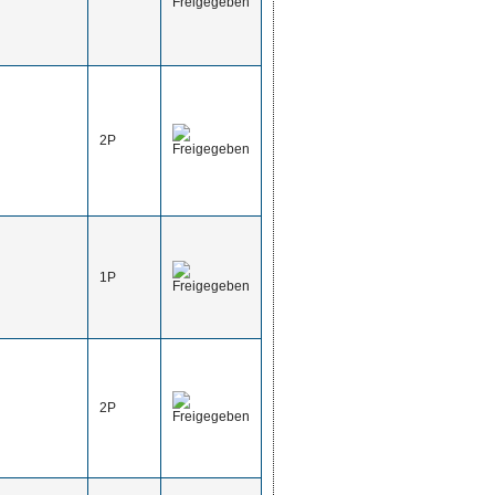
2P
1P
2P