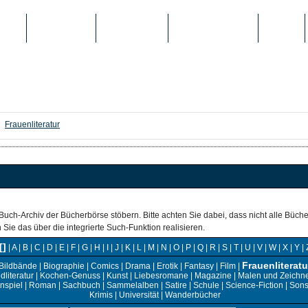
IEN
TOP-LISTEN
SCHULE/UNI
REGISTRIERUNG
LOGIN
Frauenliteratur
Buch-Archiv der Bücherbörse stöbern. Bitte achten Sie dabei, dass nicht alle Büc
ie das über die integrierte Such-Funktion realisieren.
[]
|
A
|
B
|
C
|
D
|
E
|
F
|
G
|
H
|
I
|
J
|
K
|
L
|
M
|
N
|
O
|
P
|
Q
|
R
|
S
|
T
|
U
|
V
|
W
|
X
|
Y
|
Frauenliteratu
Bildbände
|
Biographie
|
Comics
|
Drama
|
Erotik
|
Fantasy
|
Film
|
literatur
|
Kochen-Genuss
|
Kunst
|
Liebesromane
|
Magazine
|
Malen und Zeichn
nspiel
|
Roman
|
Sachbuch
|
Sammelalben
|
Satire
|
Schule
|
Science-Fiction
|
Sons
Krimis
|
Universität
|
Wanderbücher