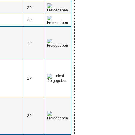
2P
2P
1P
2P
2P