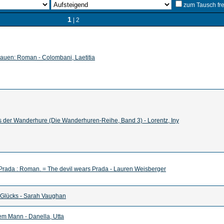
zum Tausch fr
1
|
2
auen: Roman - Colombani, Laetitia
 der Wanderhure (Die Wanderhuren-Reihe, Band 3) - Lorentz, Iny
t Prada : Roman. = The devil wears Prada - Lauren Weisberger
 Glücks - Sarah Vaughan
nem Mann - Danella, Utta