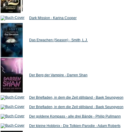
Dark Mission - Karina Cooper
Das Erwachen (Season) - Smith, L.J.
Der Berg der Vampire - Darren Shan
Der Briefladen, in dem die Zeit stillstand - Baek Seungyeon
Der Briefladen, in dem die Zeit stillstand - Baek Seungyeon
Der goldene Kompass - alle drei Bände - Philip Pullmann
Der kleine Hobbnix - Die Tolkien-Parodie - Adam Roberts