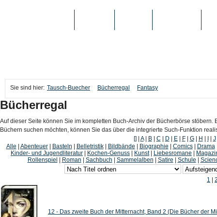
TAUSCH-BUECHER
BÜCHER
MEDIEN
TOP-LISTEN
SC
Sie sind hier:
Tausch-Buecher
Bücherregal
Fantasy
Bücherregal
Auf dieser Seite können Sie im kompletten Buch-Archiv der Bücherbörse stöbern. B
Büchern suchen möchten, können Sie das über die integrierte Such-Funktion reali
[]
|
A
|
B
|
C
|
D
|
E
|
F
|
G
|
H
|
I
|
J
Alle
|
Abenteuer
|
Basteln
|
Belletristik
|
Bildbände
|
Biographie
|
Comics
|
Drama
Kinder- und Jugendliteratur
|
Kochen-Genuss
|
Kunst
|
Liebesromane
|
Magazi
Rollenspiel
|
Roman
|
Sachbuch
|
Sammelalben
|
Satire
|
Schule
|
Scienc
1
|
12 - Das zweite Buch der Mitternacht, Band 2 (Die Bücher der Mi