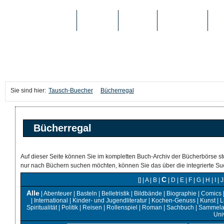
TAUSCH-BUECHER
BÜCHER
MEDIEN
TOP-LISTEN
SC
Sie sind hier:
Tausch-Buecher
Bücherregal
Bücherregal
Auf dieser Seite können Sie im kompletten Buch-Archiv der Bücherbörse st
nur nach Büchern suchen möchten, können Sie das über die integrierte Suc
C
[]
|
A
|
B
|
|
D
|
E
|
F
|
G
|
H
|
I
|
J
Alle
|
Abenteuer
|
Basteln
|
Belletristik
|
Bildbände
|
Biographie
|
Comics
|
International
|
Kinder- und Jugendliteratur
|
Kochen-Genuss
|
Kunst
|
L
Spiritualität
|
Politik
|
Reisen
|
Rollenspiel
|
Roman
|
Sachbuch
|
Sammela
Uni