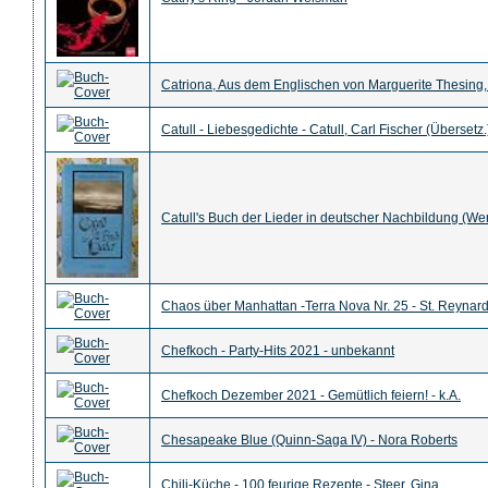
Catriona, Aus dem Englischen von Marguerite Thesing,
Catull - Liebesgedichte - Catull, Carl Fischer (Übersetz.
Catull's Buch der Lieder in deutscher Nachbildung (Werke
Chaos über Manhattan -Terra Nova Nr. 25 - St. Reynard
Chefkoch - Party-Hits 2021 - unbekannt
Chefkoch Dezember 2021 - Gemütlich feiern! - k.A.
Chesapeake Blue (Quinn-Saga IV) - Nora Roberts
Chili-Küche - 100 feurige Rezepte - Steer, Gina