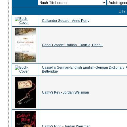
1
|
2
Callander Square - Anne Perry
Canal Grande: Roman - Raittila, Hannu
Cassell's German-English English-German Dictionary; C
Betteridge
Cathy's Key - Jordan Weisman
Cathy's Ring - Jordan Weisman