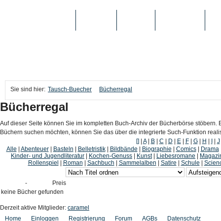
TAUSCH-BUECHER
BÜCHER
MEDIEN
TOP-LISTEN
SC
Sie sind hier:
Tausch-Buecher
Bücherregal
Bücherregal
Auf dieser Seite können Sie im kompletten Buch-Archiv der Bücherbörse stöbern. B
Büchern suchen möchten, können Sie das über die integrierte Such-Funktion reali
[]
|
A
|
B
|
C
|
D
|
E
|
F
|
G
|
H
|
I
|
J
Alle
|
Abenteuer
|
Basteln
|
Belletristik
|
Bildbände
|
Biographie
|
Comics
|
Drama
Kinder- und Jugendliteratur
|
Kochen-Genuss
|
Kunst
|
Liebesromane
|
Magazi
Rollenspiel
|
Roman
|
Sachbuch
|
Sammelalben
|
Satire
|
Schule
|
Scienc
-
Preis
keine Bücher gefunden
Derzeit aktive Mitglieder:
caramel
Home
Einloggen
Registrierung
Forum
AGBs
Datenschutz