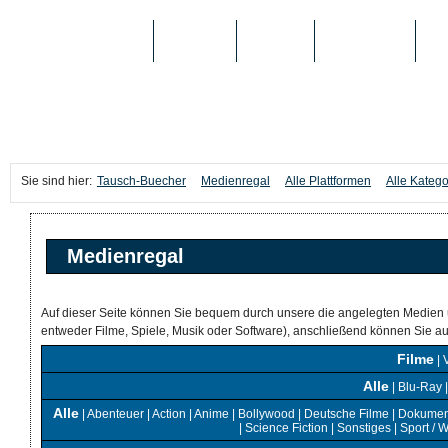
TAUSCH-BUECHER
BÜCHER
MEDIEN
TOP-LISTEN
SC
Sie sind hier:
Tausch-Buecher
Medienregal
Alle Plattformen
Alle Katego
Medienregal
Auf dieser Seite können Sie bequem durch unsere die angelegten Medien 
entweder Filme, Spiele, Musik oder Software), anschließend können Sie 
Filme
|
Alle
|
Blu-Ray
Alle
|
Abenteuer
|
Action
|
Anime
|
Bollywood
|
Deutsche Filme
|
Dokumen
|
Science Fiction
|
Sonstiges
|
Sport / 