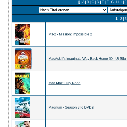
[]
|
A
|
B
|
C
|
D
|
E
|
F
|
G
|
H
|
I
|
J
1
|
2
|
3
M:I-2 - Mission: Impossible 2
MacAskill's Imaginate/Way Back Home (OmU) [Blu-
Mad Max: Fury Road
Magnum - Season 3 [6 DVDs]