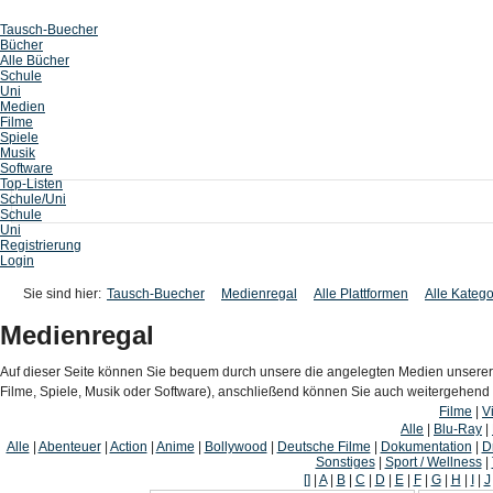
Tausch-Buecher
Bücher
Alle Bücher
Schule
Uni
Medien
Filme
Spiele
Musik
Software
Top-Listen
Schule/Uni
Schule
Uni
Registrierung
Login
Sie sind hier:
Tausch-Buecher
Medienregal
Alle Plattformen
Alle Katego
Medienregal
Auf dieser Seite können Sie bequem durch unsere die angelegten Medien unserer
Filme, Spiele, Musik oder Software), anschließend können Sie auch weitergehen
Filme
|
V
Alle
|
Blu-Ray
|
Alle
|
Abenteuer
|
Action
|
Anime
|
Bollywood
|
Deutsche Filme
|
Dokumentation
|
D
Sonstiges
|
Sport / Wellness
|
[]
|
A
|
B
|
C
|
D
|
E
|
F
|
G
|
H
|
I
|
J