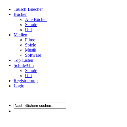
Tausch-Buecher
Bücher
Alle Bücher
Schule
Uni
Medien
Filme
Spiele
Musik
Software
Top-Listen
Schule/Uni
Schule
Uni
Registrierung
Login