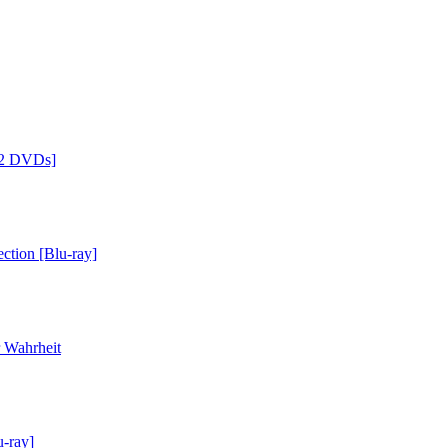
 [2 DVDs]
ction [Blu-ray]
r Wahrheit
u-ray]