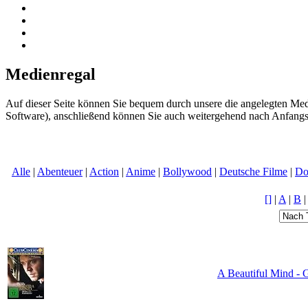
Medienregal
Auf dieser Seite können Sie bequem durch unsere die angelegten Med
Software), anschließend können Sie auch weitergehend nach Anfangs
Alle
|
Abenteuer
|
Action
|
Anime
|
Bollywood
|
Deutsche Filme
|
Do
[]
|
A
|
B
A Beautiful Mind - 