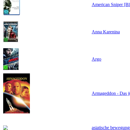
American Sniper [Bl
Anna Karenina
Argo
Armageddon - Das jü
asiatische bewegung