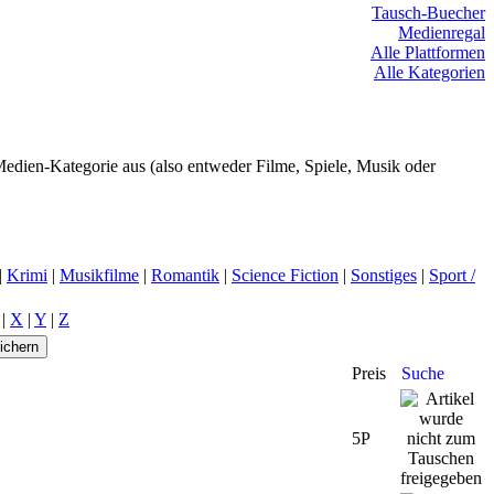
Tausch-Buecher
Medienregal
Alle Plattformen
Alle Kategorien
edien-Kategorie aus (also entweder Filme, Spiele, Musik oder
|
Krimi
|
Musikfilme
|
Romantik
|
Science Fiction
|
Sonstiges
|
Sport /
|
X
|
Y
|
Z
Preis
Suche
5P