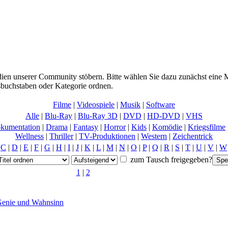
ien unserer Community stöbern. Bitte wählen Sie dazu zunächst eine M
buchstaben oder Kategorie ordnen.
Filme
|
Videospiele
|
Musik
|
Software
Alle
|
Blu-Ray
|
Blu-Ray 3D
|
DVD
|
HD-DVD
|
VHS
kumentation
|
Drama
|
Fantasy
|
Horror
|
Kids
|
Komödie
|
Kriegsfilme
Wellness
|
Thriller
|
TV-Produktionen
|
Western
|
Zeichentrick
|
C
|
D
|
E
|
F
|
G
|
H
|
I
|
J
|
K
|
L
|
M
|
N
|
O
|
P
|
Q
|
R
|
S
|
T
|
U
|
V
|
W
zum Tausch freigegeben?
1
|
2
Genie und Wahnsinn