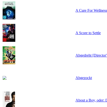
A Cure For Wellness
A Score to Settle
Abgedreht [Director'
Abgezockt
About a Boy, oder: D