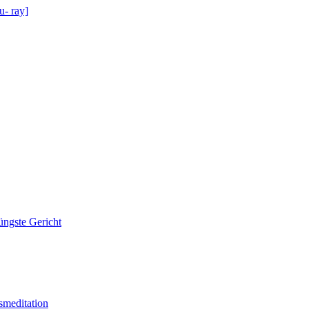
u- ray]
ngste Gericht
smeditation