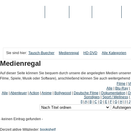
TAUSCH-BUECHER
BÜCHER
MEDIEN
TOP-LISTEN
SC
Sie sind hier:
Tausch-Buecher
Medienregal
HD-DVD
Alle Kategorien
Medienregal
Auf dieser Seite können Sie bequem durch unsere die angelegten Medien unserer
Filme, Spiele, Musik oder Software), anschließend können Sie auch weitergehen
Filme
|
V
Alle
|
Blu-Ray
|
Alle
|
Abenteuer
|
Action
|
Anime
|
Bollywood
|
Deutsche Filme
|
Dokumentation
|
D
Sonstiges
|
Sport / Wellness
|
[]
|
A
|
B
|
C
|
D
|
E
|
F
|
G
|
H
|
I
|
J
-keinen Eintrag gefunden -
Derzeit aktive Mitglieder:
bookshelf