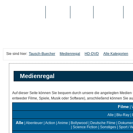
TAUSCH-BUECHER
BÜCHER
MEDIEN
TOP-LISTEN
SC
Sie sind hier:
Tausch-Buecher
Medienregal
HD-DVD
Alle Kategorien
Medienregal
Auf dieser Seite können Sie bequem durch unsere die angelegten Medien 
entweder Filme, Spiele, Musik oder Software), anschließend können Sie 
Filme
|
Alle
|
Blu-Ray
|
Alle
|
Abenteuer
|
Action
|
Anime
|
Bollywood
|
Deutsche Filme
|
Dokumen
|
Science Fiction
|
Sonstiges
|
Sport / 