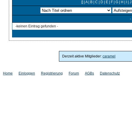
[]
|
A
|
B
|
C
|
D
|
E
|
F
|
G
|
H
|
I
|
J
-
-keinen Eintrag gefunden -
Derzeit aktive Mitglieder:
caramel
Home
Einloggen
Registrierung
Forum
AGBs
Datenschutz