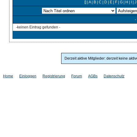
[]
|
A
|
B
|
C
|
D
|
E
|
F
|
G
|
H
|
I
|
J
-
-keinen Eintrag gefunden -
Derzeit aktive Mitglieder: derzeit keine akti
Home
Einloggen
Registrierung
Forum
AGBs
Datenschutz