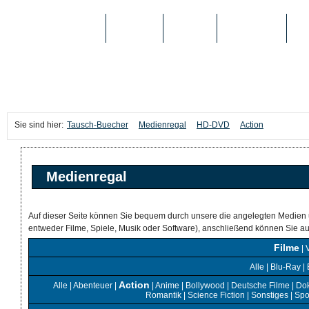
TAUSCH-BUECHER
BÜCHER
MEDIEN
TOP-LISTEN
SC
Sie sind hier:
Tausch-Buecher
Medienregal
HD-DVD
Action
Medienregal
Auf dieser Seite können Sie bequem durch unsere die angelegten Medien 
entweder Filme, Spiele, Musik oder Software), anschließend können Sie 
Filme
|
Alle
|
Blu-Ray
|
Action
Alle
|
Abenteuer
|
|
Anime
|
Bollywood
|
Deutsche Filme
|
Do
Romantik
|
Science Fiction
|
Sonstiges
|
Spo