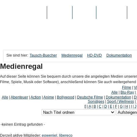
TAUSCH-BUECHER
BÜCHER
MEDIEN
TOP-LISTEN
SC
Sie sind hier:
Tausch-Buecher
Medienregal
HD-DVD
Dokumentation
Medienregal
Auf dieser Seite können Sie bequem durch unsere die angelegten Medien unserer
Filme, Spiele, Musik oder Software), anschließend können Sie auch weitergehen
Filme
|
V
Alle
|
Blu-Ray
|
Alle
|
Abenteuer
|
Action
|
Anime
|
Bollywood
|
Deutsche Filme
|
Dokumentation
|
D
Sonstiges
|
Sport / Wellness
|
[]
|
A
|
B
|
C
|
D
|
E
|
F
|
G
|
H
|
I
|
J
-keinen Eintrag gefunden -
Derzeit aktive Mitglieder:
eoweniel
,
libereco