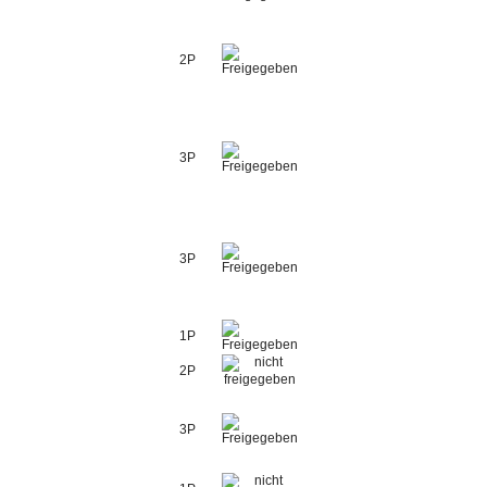
2P
3P
3P
1P
2P
3P