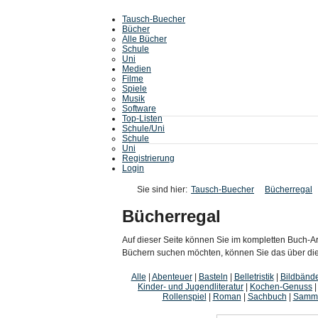
Tausch-Buecher
Bücher
Alle Bücher
Schule
Uni
Medien
Filme
Spiele
Musik
Software
Top-Listen
Schule/Uni
Schule
Uni
Registrierung
Login
Sie sind hier:
Tausch-Buecher
Bücherregal
Bücherregal
Auf dieser Seite können Sie im kompletten Buch-Ar
Büchern suchen möchten, können Sie das über die i
Alle
|
Abenteuer
|
Basteln
|
Belletristik
|
Bildbänd
Kinder- und Jugendliteratur
|
Kochen-Genuss
Rollenspiel
|
Roman
|
Sachbuch
|
Samme