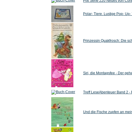
Pixi Serie 220 Neues von Conn
Polar- Tiere. Lustige Pop- Up- 
Prinzessin Quakfrosch: Die sch
Siri, die Montagsfee - Der geh
Treff LeseAbenteuer Band 2 - 
Und die Fische zupfen an mei