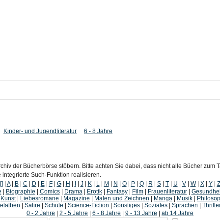
Kinder- und Jugendliteratur
6 - 8 Jahre
chiv der Bücherbörse stöbern. Bitte achten Sie dabei, dass nicht alle Bücher zum
ntegrierte Such-Funktion realisieren.
[]
|
A
|
B
|
C
|
D
|
E
|
F
|
G
|
H
|
I
|
J
|
K
|
L
|
M
|
N
|
O
|
P
|
Q
|
R
|
S
|
T
|
U
|
V
|
W
|
X
|
Y
|
e
|
Biographie
|
Comics
|
Drama
|
Erotik
|
Fantasy
|
Film
|
Frauenliteratur
|
Gesundhei
|
Kunst
|
Liebesromane
|
Magazine
|
Malen und Zeichnen
|
Manga
|
Musik
|
Philosop
lalben
|
Satire
|
Schule
|
Science-Fiction
|
Sonstiges
|
Soziales
|
Sprachen
|
Thrille
0 - 2 Jahre
|
2 - 5 Jahre
|
6 - 8 Jahre
|
9 - 13 Jahre
|
ab 14 Jahre