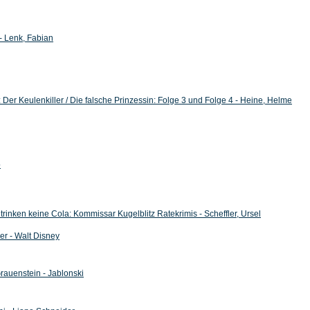
- Lenk, Fabian
: Der Keulenkiller / Die falsche Prinzessin: Folge 3 und Folge 4 - Heine, Helme
o
trinken keine Cola: Kommissar Kugelblitz Ratekrimis - Scheffler, Ursel
er - Walt Disney
rauenstein - Jablonski