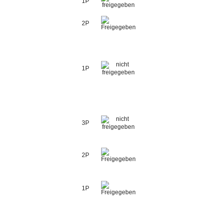
1P
2P
1P
3P
2P
1P