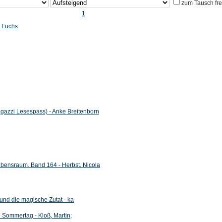
zum Tausch fr
1
/ Fuchs
Ragazzi Lesespass) - Anke Breitenborn
ebensraum. Band 164 - Herbst, Nicola
nd die magische Zutat - ka
 Sommertag - Kloß, Martin;