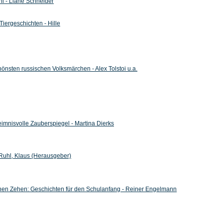
i - Liane Schneider
Tiergeschichten - Hille
önsten russischen Volksmärchen - Alex Tolstoi u.a.
eimnisvolle Zauberspiegel - Martina Dierks
Ruhl, Klaus (Herausgeber)
nen Zehen: Geschichten für den Schulanfang - Reiner Engelmann