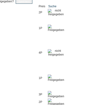
eigegeben?
Preis
Suche
2P
1P
4P
1P
3P
2P