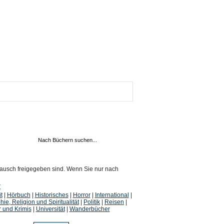
 Tausch freigegeben sind. Wenn Sie nur nach
Z
t
|
Hörbuch
|
Historisches
|
Horror
|
International
|
hie, Religion und Spiritualität
|
Politik
|
Reisen
|
r und Krimis
|
Universität
|
Wanderbücher