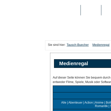
TAUSCH-BUECHER
BÜCHER
MED
Sie sind hier:
Tausch-Buecher
Medienregal
Medienregal
Auf dieser Seite können Sie bequem durch
entweder Filme, Spiele, Musik oder Softw
Alle
|
Abenteuer
|
Action
|
Anime
|
Bol
Romantik
|