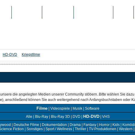
IEN
TOP-LISTEN
SCHULE/UNI
REGISTRIERUNG
LOGIN
HD-DVD
Kriegsfilme
 unsere die angelegten Medien unserer Community stöbern. Bitte wählen Sie dazu
are), anschließend können Sie auch weitergehend nach Anfangsbuchstaben oder Ka
Filme
|
Videospiele
|
Musik
|
Software
HD-DVD
Alle
|
Blu-Ray
|
Blu-Ray 3D
|
DVD
|
|
VHS
lywood
|
Deutsche Filme
|
Dokumentation
|
Drama
|
Fantasy
|
Horror
|
Kids
|
Komödi
Science Fiction
|
Sonstiges
|
Sport / Wellness
|
Thriller
|
TV-Produktionen
|
Western