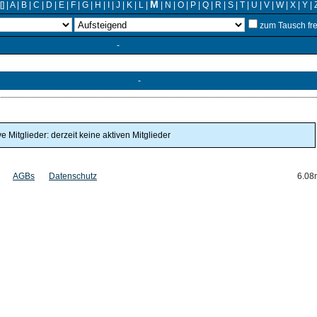
M
[]
|
A
|
B
|
C
|
D
|
E
|
F
|
G
|
H
|
I
|
J
|
K
|
L
|
|
N
|
O
|
P
|
Q
|
R
|
S
|
T
|
U
|
V
|
W
|
X
|
Y
|
zum Tausch fr
-
-
ve Mitglieder: derzeit keine aktiven Mitglieder
AGBs
Datenschutz
6.08