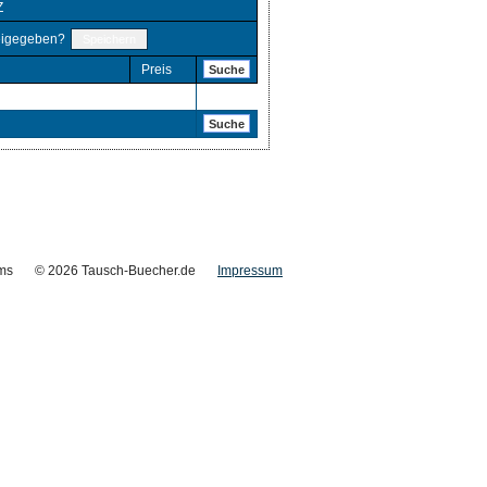
Z
eigegeben?
Preis
Suche
Suche
ms
© 2026 Tausch-Buecher.de
Impressum