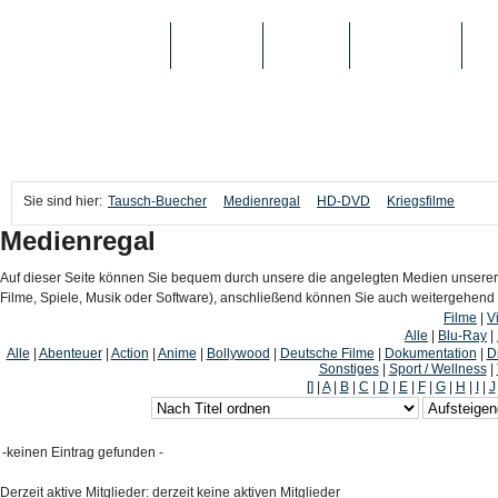
TAUSCH-BUECHER
BÜCHER
MEDIEN
TOP-LISTEN
SC
Sie sind hier:
Tausch-Buecher
Medienregal
HD-DVD
Kriegsfilme
Medienregal
Auf dieser Seite können Sie bequem durch unsere die angelegten Medien unserer
Filme, Spiele, Musik oder Software), anschließend können Sie auch weitergehen
Filme
|
V
Alle
|
Blu-Ray
|
Alle
|
Abenteuer
|
Action
|
Anime
|
Bollywood
|
Deutsche Filme
|
Dokumentation
|
D
Sonstiges
|
Sport / Wellness
|
[]
|
A
|
B
|
C
|
D
|
E
|
F
|
G
|
H
|
I
|
J
-keinen Eintrag gefunden -
Derzeit aktive Mitglieder: derzeit keine aktiven Mitglieder