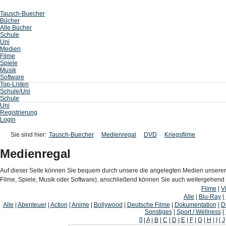
Tausch-Buecher
Bücher
Alle Bücher
Schule
Uni
Medien
Filme
Spiele
Musik
Software
Top-Listen
Schule/Uni
Schule
Uni
Registrierung
Login
Sie sind hier:
Tausch-Buecher
Medienregal
DVD
Kriegsfilme
Medienregal
Auf dieser Seite können Sie bequem durch unsere die angelegten Medien unserer
Filme, Spiele, Musik oder Software), anschließend können Sie auch weitergehen
Filme
|
V
Alle
|
Blu-Ray
|
Alle
|
Abenteuer
|
Action
|
Anime
|
Bollywood
|
Deutsche Filme
|
Dokumentation
|
D
Sonstiges
|
Sport / Wellness
|
[]
|
A
|
B
|
C
|
D
|
E
|
F
|
G
|
H
|
I
|
J