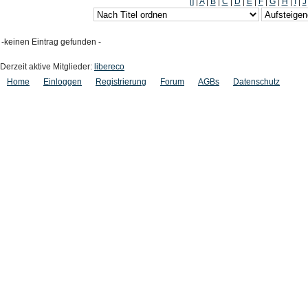
[]
|
A
|
B
|
C
|
D
|
E
|
F
|
G
|
H
|
I
|
J
-keinen Eintrag gefunden -
Derzeit aktive Mitglieder:
libereco
Home
Einloggen
Registrierung
Forum
AGBs
Datenschutz