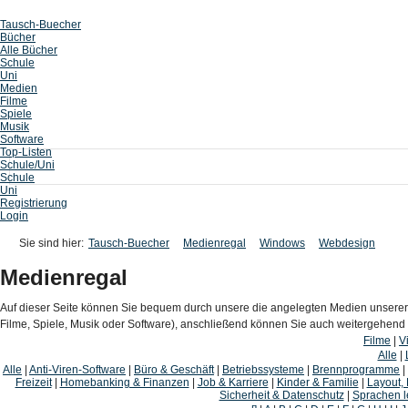
Tausch-Buecher
Bücher
Alle Bücher
Schule
Uni
Medien
Filme
Spiele
Musik
Software
Top-Listen
Schule/Uni
Schule
Uni
Registrierung
Login
Sie sind hier:
Tausch-Buecher
Medienregal
Windows
Webdesign
Medienregal
Auf dieser Seite können Sie bequem durch unsere die angelegten Medien unserer
Filme, Spiele, Musik oder Software), anschließend können Sie auch weitergehen
Filme
|
V
Alle
|
Alle
|
Anti-Viren-Software
|
Büro & Geschäft
|
Betriebssysteme
|
Brennprogramme
|
Freizeit
|
Homebanking & Finanzen
|
Job & Karriere
|
Kinder & Familie
|
Layout,
Sicherheit & Datenschutz
|
Sprachen l