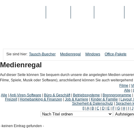
TAUSCH-BUECHER
BÜCHER
MEDIEN
TOP-LISTEN
SC
Sie sind hier:
Tausch-Buecher
Medienregal
Windows
Office-Pakete
Medienregal
Auf dieser Seite können Sie bequem durch unsere die angelegten Medien unserer
Filme, Spiele, Musik oder Software), anschließend können Sie auch weitergehen
Filme
|
V
Alle
|
Alle
|
Anti-Viren-Software
|
Büro & Geschäft
|
Betriebssysteme
|
Brennprogramme
|
Freizeit
|
Homebanking & Finanzen
|
Job & Karriere
|
Kinder & Familie
|
Layout,
Sicherheit & Datenschutz
|
Sprachen l
[]
|
A
|
B
|
C
|
D
|
E
|
F
|
G
|
H
|
I
|
J
-keinen Eintrag gefunden -