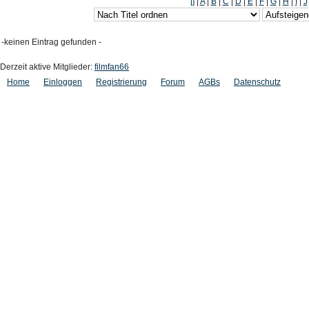
[]
|
A
|
B
|
C
|
D
|
E
|
F
|
G
|
H
|
I
|
J
-keinen Eintrag gefunden -
Derzeit aktive Mitglieder:
filmfan66
Home
Einloggen
Registrierung
Forum
AGBs
Datenschutz