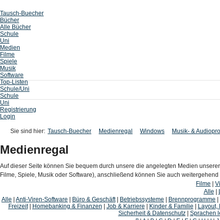
Tausch-Buecher
Bücher
Alle Bücher
Schule
Uni
Medien
Filme
Spiele
Musik
Software
Top-Listen
Schule/Uni
Schule
Uni
Registrierung
Login
Sie sind hier:
Tausch-Buecher
Medienregal
Windows
Musik- & Audiopr
Medienregal
Auf dieser Seite können Sie bequem durch unsere die angelegten Medien unserer
Filme, Spiele, Musik oder Software), anschließend können Sie auch weitergehen
Filme
|
V
Alle
|
Alle
|
Anti-Viren-Software
|
Büro & Geschäft
|
Betriebssysteme
|
Brennprogramme
|
Freizeit
|
Homebanking & Finanzen
|
Job & Karriere
|
Kinder & Familie
|
Layout,
Sicherheit & Datenschutz
|
Sprachen l