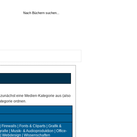
 zunächst eine Medien-Kategorie aus (also
tegorie ordnen.
|
Firewalls
|
Fonts & Cliparts
|
Grafik &
rafie
|
Musik- & Audioproduktion
|
Office-
|
Webdesign
|
Wissenschaften