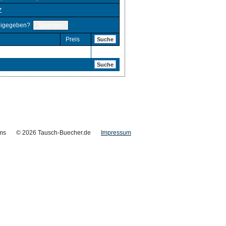
Z
eigegeben?
Preis
Suche
Suche
ms
© 2026 Tausch-Buecher.de
Impressum