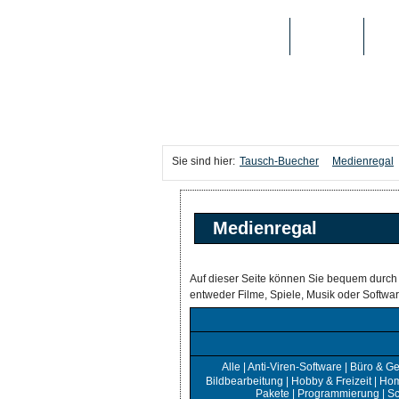
TAUSCH-BUECHER
BÜCHER
MED
Sie sind hier:
Tausch-Buecher
Medienregal
Medienregal
Auf dieser Seite können Sie bequem durch
entweder Filme, Spiele, Musik oder Softw
Alle
|
Anti-Viren-Software
|
Büro & Ge
Bildbearbeitung
|
Hobby & Freizeit
|
Hom
Pakete
|
Programmierung
|
Sc