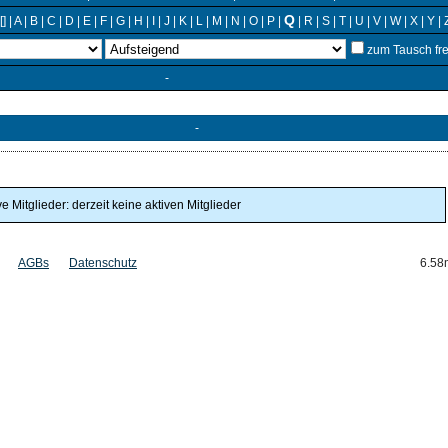
Q
[]
|
A
|
B
|
C
|
D
|
E
|
F
|
G
|
H
|
I
|
J
|
K
|
L
|
M
|
N
|
O
|
P
|
|
R
|
S
|
T
|
U
|
V
|
W
|
X
|
Y
|
zum Tausch fr
-
-
ve Mitglieder: derzeit keine aktiven Mitglieder
AGBs
Datenschutz
6.58