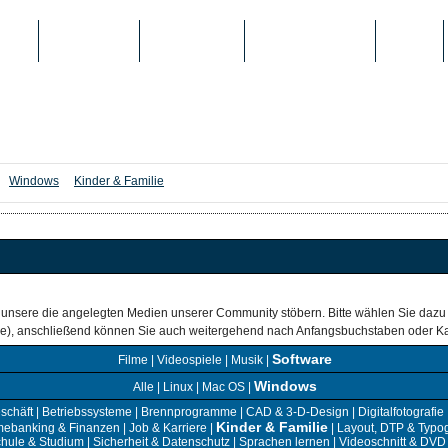
IEN
TOP-LISTEN
SCHULE/UNI
REGISTRIERUNG
LOGIN
Windows
Kinder & Familie
 unsere die angelegten Medien unserer Community stöbern. Bitte wählen Sie dazu
are), anschließend können Sie auch weitergehend nach Anfangsbuchstaben oder Ka
Software
Filme
|
Videospiele
|
Musik
|
Windows
Alle
|
Linux
|
Mac OS
|
schäft
|
Betriebssysteme
|
Brennprogramme
|
CAD & 3-D-Design
|
Digitalfotografie
Kinder & Familie
ebanking & Finanzen
|
Job & Karriere
|
|
Layout, DTP & Typog
hule & Studium
|
Sicherheit & Datenschutz
|
Sprachen lernen
|
Videoschnitt & DVD