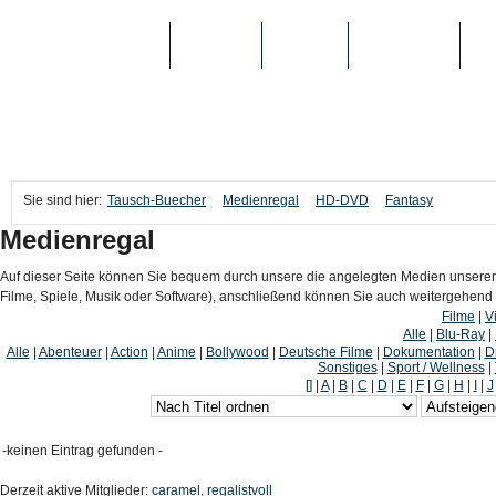
TAUSCH-BUECHER
BÜCHER
MEDIEN
TOP-LISTEN
SC
Sie sind hier:
Tausch-Buecher
Medienregal
HD-DVD
Fantasy
Medienregal
Auf dieser Seite können Sie bequem durch unsere die angelegten Medien unserer
Filme, Spiele, Musik oder Software), anschließend können Sie auch weitergehen
Filme
|
V
Alle
|
Blu-Ray
|
Alle
|
Abenteuer
|
Action
|
Anime
|
Bollywood
|
Deutsche Filme
|
Dokumentation
|
D
Sonstiges
|
Sport / Wellness
|
[]
|
A
|
B
|
C
|
D
|
E
|
F
|
G
|
H
|
I
|
J
-keinen Eintrag gefunden -
Derzeit aktive Mitglieder:
caramel
,
regalistvoll