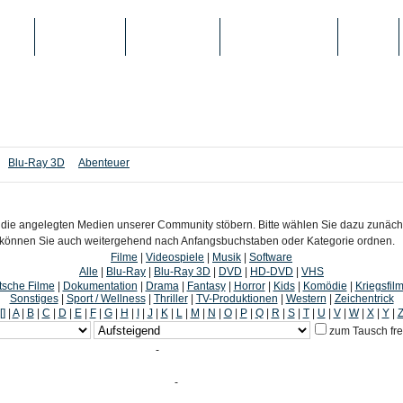
IEN
TOP-LISTEN
SCHULE/UNI
REGISTRIERUNG
LOGIN
Blu-Ray 3D
Abenteuer
 die angelegten Medien unserer Community stöbern. Bitte wählen Sie dazu zunäch
nd können Sie auch weitergehend nach Anfangsbuchstaben oder Kategorie ordnen.
Filme
|
Videospiele
|
Musik
|
Software
Alle
|
Blu-Ray
|
Blu-Ray 3D
|
DVD
|
HD-DVD
|
VHS
sche Filme
|
Dokumentation
|
Drama
|
Fantasy
|
Horror
|
Kids
|
Komödie
|
Kriegsfil
Sonstiges
|
Sport / Wellness
|
Thriller
|
TV-Produktionen
|
Western
|
Zeichentrick
[]
|
A
|
B
|
C
|
D
|
E
|
F
|
G
|
H
|
I
|
J
|
K
|
L
|
M
|
N
|
O
|
P
|
Q
|
R
|
S
|
T
|
U
|
V
|
W
|
X
|
Y
|
zum Tausch fr
-
-