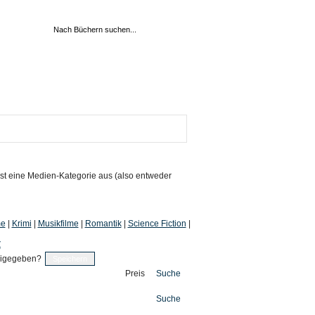
st eine Medien-Kategorie aus (also entweder
me
|
Krimi
|
Musikfilme
|
Romantik
|
Science Fiction
|
Z
eigegeben?
Preis
Suche
Suche