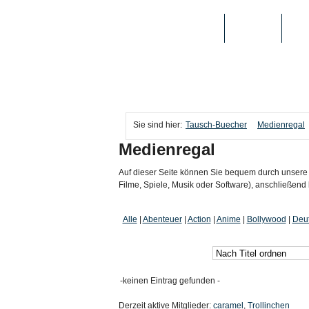
TAUSCH-BUECHER
BÜCHER
MED
Sie sind hier:
Tausch-Buecher
Medienregal
Medienregal
Auf dieser Seite können Sie bequem durch unsere
Filme, Spiele, Musik oder Software), anschließe
Alle
|
Abenteuer
|
Action
|
Anime
|
Bollywood
|
Deut
-keinen Eintrag gefunden -
Derzeit aktive Mitglieder:
caramel
,
Trollinchen