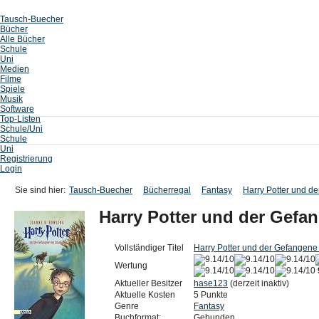
Tausch-Buecher
Bücher
Alle Bücher
Schule
Uni
Medien
Filme
Spiele
Musik
Software
Top-Listen
Schule/Uni
Schule
Uni
Registrierung
Login
Sie sind hier:
Tausch-Buecher
Bücherregal
Fantasy
Harry Potter und d
Harry Potter und der Gefa
Vollständiger Titel
Harry Potter und der Gefangen
Wertung
Aktueller Besitzer
hase123
(derzeit inaktiv)
Aktuelle Kosten
5 Punkte
Genre
Fantasy
Buchformat:
Gebunden