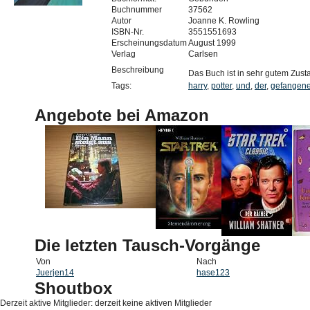
Buchnummer
37562
Autor
Joanne K. Rowling
ISBN-Nr.
3551551693
Erscheinungsdatum
August 1999
Verlag
Carlsen
Beschreibung
Das Buch ist in sehr gutem Zust
Tags:
harry
,
potter
,
und
,
der
,
gefangen
Angebote bei Amazon
Die letzten Tausch-Vorgänge
Von
Nach
Juerjen14
hase123
Shoutbox
Derzeit aktive Mitglieder: derzeit keine aktiven Mitglieder