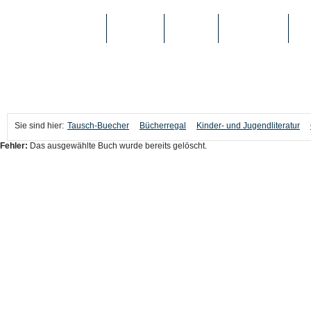
TAUSCH-BUECHER
BÜCHER
MEDIEN
TOP-LISTEN
SC
Sie sind hier:
Tausch-Buecher
Bücherregal
Kinder- und Jugendliteratur
Fehler:
Das ausgewählte Buch wurde bereits gelöscht.