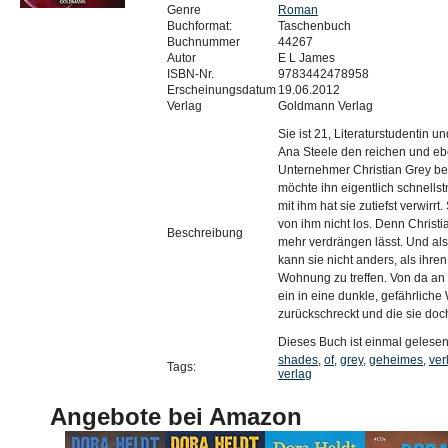
Genre
Roman
Buchformat:
Taschenbuch
Buchnummer
44267
Autor
E L James
ISBN-Nr.
9783442478958
Erscheinungsdatum
19.06.2012
Verlag
Goldmann Verlag
Sie ist 21, Literaturstudentin u
Ana Steele den reichen und eb
Unternehmer Christian Grey bei
möchte ihn eigentlich schnell
mit ihm hat sie zutiefst verwir
von ihm nicht los. Denn Christia
Beschreibung
mehr verdrängen lässt. Und als C
kann sie nicht anders, als ihr
Wohnung zu treffen. Von da an i
ein in eine dunkle, gefährliche 
zurückschreckt und die sie doc
Dieses Buch ist einmal gelese
shades
,
of
,
grey
,
geheimes
,
ver
Tags:
verlag
Angebote bei Amazon