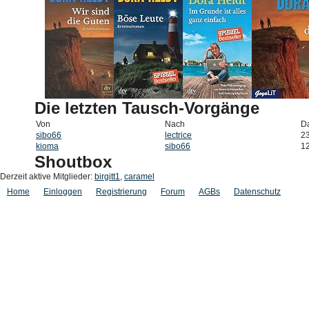
Die letzten Tausch-Vorgänge
Von
Nach
D
sibo66
lectrice
2
kioma
sibo66
1
Shoutbox
Derzeit aktive Mitglieder:
birgitt1
,
caramel
Home
Einloggen
Registrierung
Forum
AGBs
Datenschutz