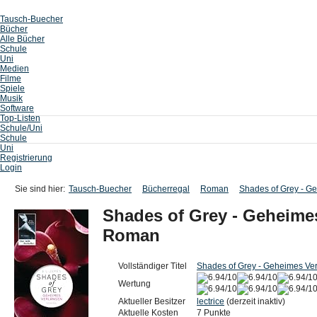
Tausch-Buecher
Bücher
Alle Bücher
Schule
Uni
Medien
Filme
Spiele
Musik
Software
Top-Listen
Schule/Uni
Schule
Uni
Registrierung
Login
Sie sind hier:
Tausch-Buecher
Bücherregal
Roman
Shades of Grey - G
Shades of Grey - Geheimes
Roman
Vollständiger Titel
Shades of Grey - Geheimes Ve
Wertung
Aktueller Besitzer
lectrice
(derzeit inaktiv)
Aktuelle Kosten
7 Punkte