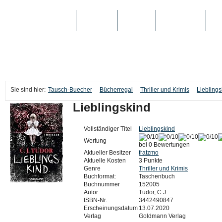
TAUSCH-BUECHER
BÜCHER
MEDIEN
TOP-LISTEN
SC
Sie sind hier:
Tausch-Buecher
Bücherregal
Thriller und Krimis
Lieblings
Lieblingskind
Vollständiger Titel
Lieblingskind
Wertung
bei 0 Bewertungen
Aktueller Besitzer
fratzmo
Aktuelle Kosten
3 Punkte
Genre
Thriller und Krimis
Buchformat:
Taschenbuch
Buchnummer
152005
Autor
Tudor, C.J.
ISBN-Nr.
3442490847
Erscheinungsdatum
13.07.2020
Verlag
Goldmann Verlag