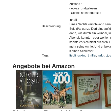
Zustand :
- etwas rundgelesen
- Schnitt nachgedunkelt
Inhalt :
Eines Nachts verschwand sein
Beschreibung
Bett. dAs ganze Dorf ging auf 
dann, wie durch ein Wunder, k
Aber sie konnte - oder wollte -
konnte es sich nicht erklären. 
mehr seine Annie. Und er beka
kleinen Schweser....
Tags:
lieblingskind
,
thriller
,
tudor
,
cj
,
Angebote bei Amazon