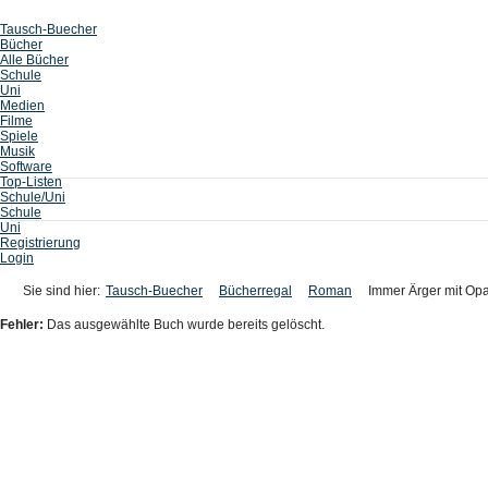
Tausch-Buecher
Bücher
Alle Bücher
Schule
Uni
Medien
Filme
Spiele
Musik
Software
Top-Listen
Schule/Uni
Schule
Uni
Registrierung
Login
Sie sind hier:
Tausch-Buecher
Bücherregal
Roman
Immer Ärger mit Op
Fehler:
Das ausgewählte Buch wurde bereits gelöscht.