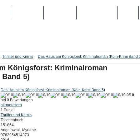
IEN
TOP-LISTEN
SCHULE/UNI
REGISTRIERUNG
LOGIN
Thriller und Krimis
Das Haus am Königsforst: Kriminalroman (Köln-Krimi Band 
m Königsforst: Kriminalroman
 Band 5)
Das Haus am Königsforst: Kriminalroman (Köln-Krimi Band 5)
0/10
bei 0 Bewertungen
allgaeustern
1 Punkt
Thriller und Krimis
Taschenbuch
151864
Angelowski, Myriane
9783954514373