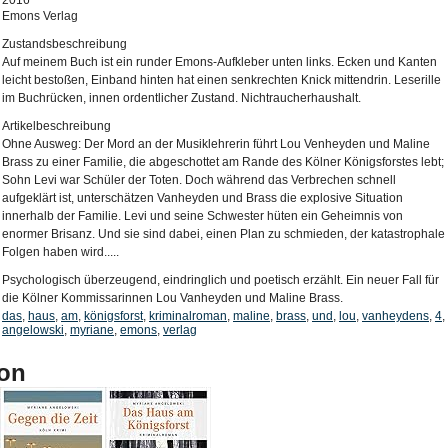
2016
Emons Verlag
Zustandsbeschreibung
Auf meinem Buch ist ein runder Emons-Aufkleber unten links. Ecken und Kanten
leicht bestoßen, Einband hinten hat einen senkrechten Knick mittendrin. Leserille
im Buchrücken, innen ordentlicher Zustand. Nichtraucherhaushalt.
Artikelbeschreibung
Ohne Ausweg: Der Mord an der Musiklehrerin führt Lou Venheyden und Maline
Brass zu einer Familie, die abgeschottet am Rande des Kölner Königsforstes lebt;
Sohn Levi war Schüler der Toten. Doch während das Verbrechen schnell
aufgeklärt ist, unterschätzen Vanheyden und Brass die explosive Situation
innerhalb der Familie. Levi und seine Schwester hüten ein Geheimnis von
enormer Brisanz. Und sie sind dabei, einen Plan zu schmieden, der katastrophale
Folgen haben wird.....
Psychologisch überzeugend, eindringlich und poetisch erzählt. Ein neuer Fall für
die Kölner Kommissarinnen Lou Vanheyden und Maline Brass.
das
,
haus
,
am
,
königsforst
,
kriminalroman
,
maline
,
brass
,
und
,
lou
,
vanheydens
,
4
,
angelowski
,
myriane
,
emons
,
verlag
on