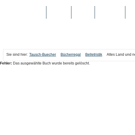
TAUSCH-BUECHER
BÜCHER
MEDIEN
TOP-LISTEN
SC
Sie sind hier:
Tausch-Buecher
Bücherregal
Belletristik
Altes Land und n
Fehler:
Das ausgewählte Buch wurde bereits gelöscht.