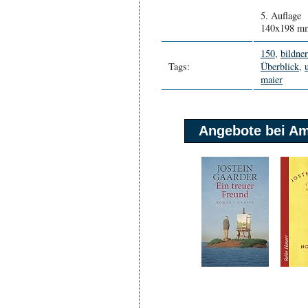
5. Auflage
140x198 m
150
,
bildne
Tags:
Überblick
,
maier
Angebote bei A