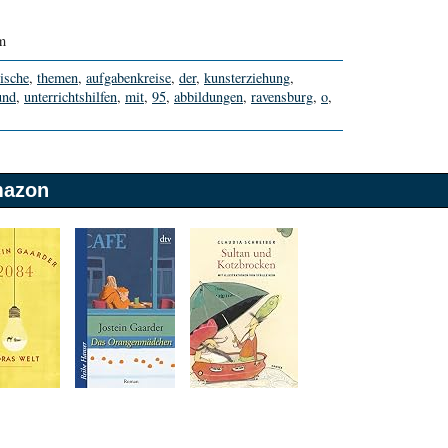
m
rische
,
themen
,
aufgabenkreise
,
der
,
kunsterziehung
,
und
,
unterrichtshilfen
,
mit
,
95
,
abbildungen
,
ravensburg
,
o
,
mazon