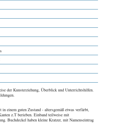
s
5
ise der Kunsterziehung, Überblick und Unterrichtshilfen.
ildungen.
t in einem guten Zustand - altersgemäß etwas verfärbt,
anten z.T berieben. Einband teilweise mit
ung. Buchdeckel haben kleine Kratzer, mit Namenseintrag