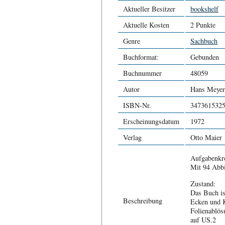
Aktueller Besitzer
bookshelf
Aktuelle Kosten
2 Punkte
Genre
Sachbuch
Buchformat:
Gebunden
Buchnummer
48059
Autor
Hans Meyer
ISBN-Nr.
347361532
Erscheinungsdatum
1972
Verlag
Otto Maier
Aufgabenkre
Mit 94 Abb
Zustand:
Das Buch is
Beschreibung
Ecken und K
Folienablös
auf US.2