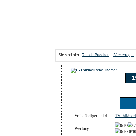
TAUSCH-BUECHER
BÜCHER
MED
Sie sind hier:
Tausch-Buecher
Bücherregal
1
Vollständiger Titel
150 bildner
Wertung
0/1