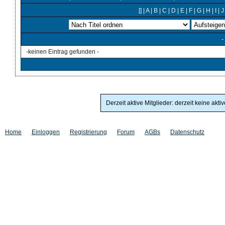
[]
|
A
|
B
|
C
|
D
|
E
|
F
|
G
|
H
|
I
|
J
-
-keinen Eintrag gefunden -
Derzeit aktive Mitglieder: derzeit keine akti
Home
Einloggen
Registrierung
Forum
AGBs
Datenschutz