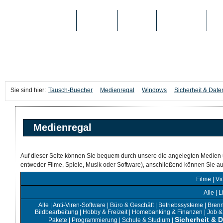
TAUSCH-BUECHER
BÜCHER
MEDIEN
TOP-LISTEN
SC
Sie sind hier:
Tausch-Buecher
Medienregal
Windows
Sicherheit & Date
Medienregal
Auf dieser Seite können Sie bequem durch unsere die angelegten Medien 
entweder Filme, Spiele, Musik oder Software), anschließend können Sie 
Filme
|
Vi
Alle
|
L
Alle
|
Anti-Viren-Software
|
Büro & Geschäft
|
Betriebssysteme
|
Bren
Bildbearbeitung
|
Hobby & Freizeit
|
Homebanking & Finanzen
|
Job &
Sicherheit & 
Pakete
|
Programmierung
|
Schule & Studium
|