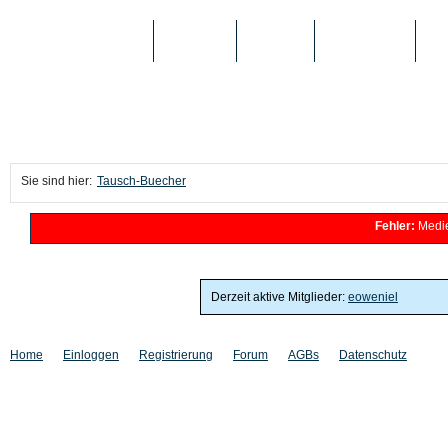
TAUSCH-BUECHER
BÜCHER
MEDIEN
TOP-LISTEN
SC
Sie sind hier:
Tausch-Buecher
Fehler:
Medien
Derzeit aktive Mitglieder:
eoweniel
Home
Einloggen
Registrierung
Forum
AGBs
Datenschutz