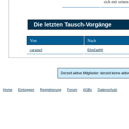
sich mit seine
Die letzten Tausch-Vorgänge
Von
Nach
caramel
filmfan66
Derzeit aktive Mitglieder: derzeit keine akti
Home
Einloggen
Registrierung
Forum
AGBs
Datenschutz