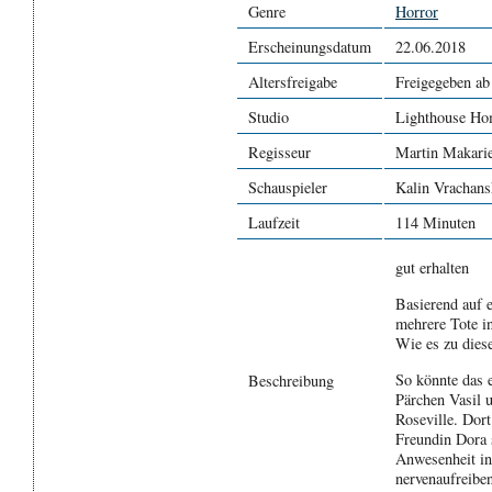
Genre
Horror
Erscheinungsdatum
22.06.2018
Altersfreigabe
Freigegeben ab
Studio
Lighthouse Ho
Regisseur
Martin Makari
Schauspieler
Kalin Vrachans
Laufzeit
114 Minuten
gut erhalten
Basierend auf 
mehrere Tote i
Wie es zu dies
So könnte das 
Beschreibung
Pärchen Vasil 
Roseville. Dort
Freundin Dora 
Anwesenheit in 
nervenaufreibe