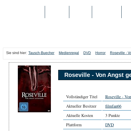
TAUSCH-BUECHER
BÜCHER
MEDIEN
TOP-LISTEN
SC
Sie sind hier:
Tausch-Buecher
Medienregal
DVD
Horror
Roseville - V
Roseville - Von Angst g
Vollständiger Titel
Roseville - Vo
Aktueller Besitzer
filmfan66
Aktuelle Kosten
3 Punkte
Plattform
DVD